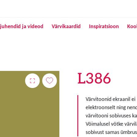
Liigu edasi põhisisu juurde
juhendid ja videod
Värvikaardid
Inspiratsioon
Koo
L386
Värvitoonid ekraanil ei
elektroonselt ning nen
värvitooni sobivuses ka
Võimalusel võtke värvil
sobivust samas ümbruse