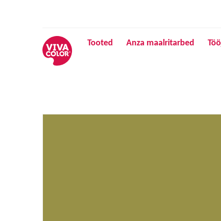
Tooted
Anza maalritarbed
Töö