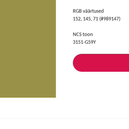
RGB väärtused
152, 145, 71 (#989147)
NCS toon
3151-G59Y