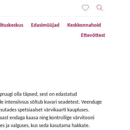
lituskeskus
Edasimüüjad
Keskkonnahoid
Ettevõttest
 pruugi olla täpsed, sest on edastatud
de intensiivsus sõltub kuvari seadetest. Veenduge
sutades spetsiaalset värvikaarti kaupluses.
aast endaga kaasa ning kontrollige värvitooni
s ja valguses, kus seda kasutama hakkate.