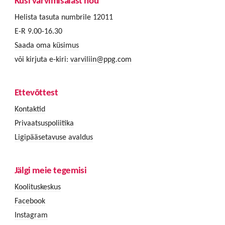
Küsi värvimisalast nõu
Helista tasuta numbrile 12011
E-R 9.00-16.30
Saada oma küsimus
või kirjuta e-kiri:
varviliin@ppg.com
Ettevõttest
Kontaktid
Privaatsuspoliitika
Ligipääsetavuse avaldus
Jälgi meie tegemisi
Koolituskeskus
Facebook
Instagram