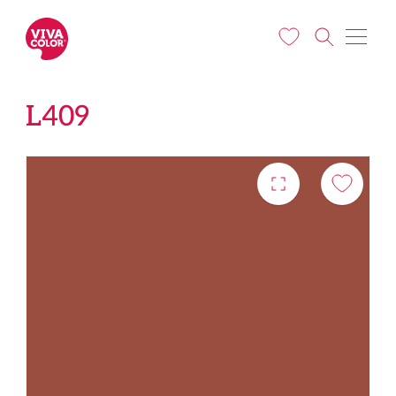
Liigu edasi põhisisu juurde
L409