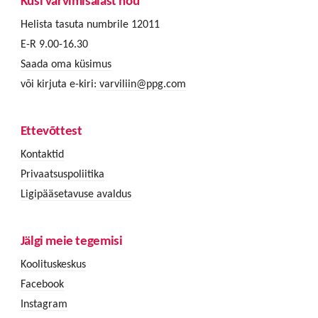
Küsi värvimisalast nõu
Helista tasuta numbrile 12011
E-R 9.00-16.30
Saada oma küsimus
või kirjuta e-kiri:
varviliin@ppg.com
Ettevõttest
Kontaktid
Privaatsuspoliitika
Ligipääsetavuse avaldus
Jälgi meie tegemisi
Koolituskeskus
Facebook
Instagram