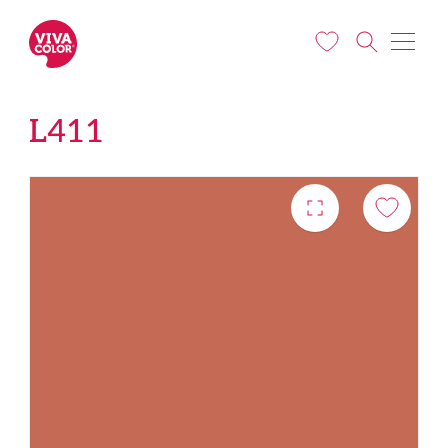
Liigu edasi põhisisu juurde
L411