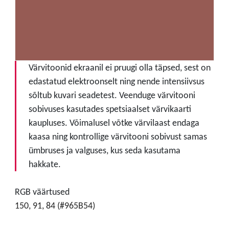
Värvitoonid ekraanil ei pruugi olla täpsed, sest on
edastatud elektroonselt ning nende intensiivsus
sõltub kuvari seadetest. Veenduge värvitooni
sobivuses kasutades spetsiaalset värvikaarti
kaupluses. Võimalusel võtke värvilaast endaga
kaasa ning kontrollige värvitooni sobivust samas
ümbruses ja valguses, kus seda kasutama
hakkate.
RGB väärtused
150, 91, 84 (#965B54)