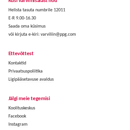
Küsi värvimisalast nõu
Helista tasuta numbrile 12011
E-R 9.00-16.30
Saada oma küsimus
või kirjuta e-kiri:
varviliin@ppg.com
Ettevõttest
Kontaktid
Privaatsuspoliitika
Ligipääsetavuse avaldus
Jälgi meie tegemisi
Koolituskeskus
Facebook
Instagram