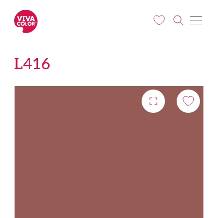
Liigu edasi põhisisu juurde
L416