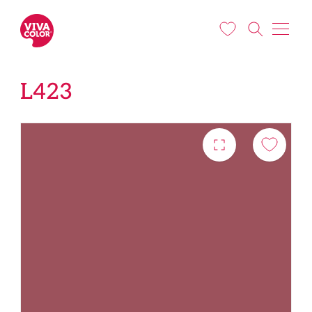
Liigu edasi põhisisu juurde
L423