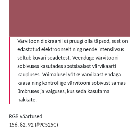
Värvitoonid ekraanil ei pruugi olla täpsed, sest on
edastatud elektroonselt ning nende intensiivsus
sõltub kuvari seadetest. Veenduge värvitooni
sobivuses kasutades spetsiaalset värvikaarti
kaupluses. Võimalusel võtke värvilaast endaga
kaasa ning kontrollige värvitooni sobivust samas
ümbruses ja valguses, kus seda kasutama
hakkate.
RGB väärtused
156, 82, 92 (#9C525C)