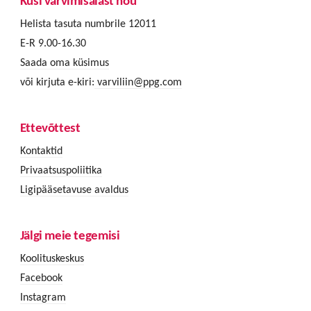
Küsi värvimisalast nõu
Helista tasuta numbrile 12011
E-R 9.00-16.30
Saada oma küsimus
või kirjuta e-kiri:
varviliin@ppg.com
Ettevõttest
Kontaktid
Privaatsuspoliitika
Ligipääsetavuse avaldus
Jälgi meie tegemisi
Koolituskeskus
Facebook
Instagram