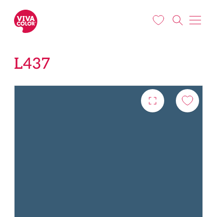
Liigu edasi põhisisu juurde
L437