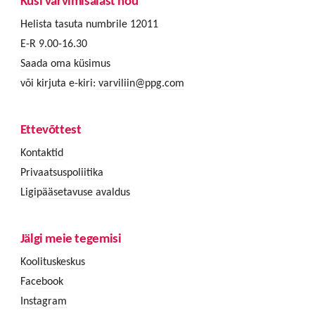
Küsi värvimisalast nõu
Helista tasuta numbrile 12011
E-R 9.00-16.30
Saada oma küsimus
või kirjuta e-kiri:
varviliin@ppg.com
Ettevõttest
Kontaktid
Privaatsuspoliitika
Ligipääsetavuse avaldus
Jälgi meie tegemisi
Koolituskeskus
Facebook
Instagram