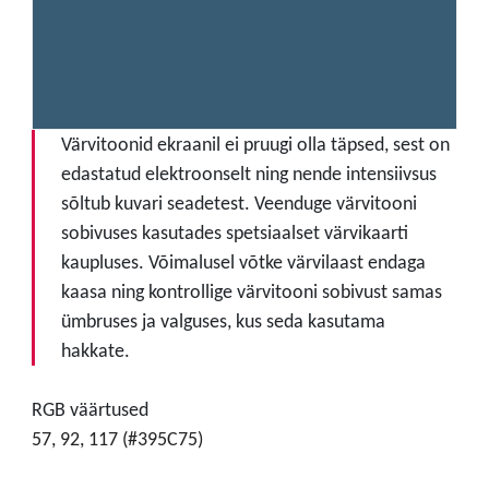
Värvitoonid ekraanil ei pruugi olla täpsed, sest on
edastatud elektroonselt ning nende intensiivsus
sõltub kuvari seadetest. Veenduge värvitooni
sobivuses kasutades spetsiaalset värvikaarti
kaupluses. Võimalusel võtke värvilaast endaga
kaasa ning kontrollige värvitooni sobivust samas
ümbruses ja valguses, kus seda kasutama
hakkate.
RGB väärtused
57, 92, 117 (#395C75)