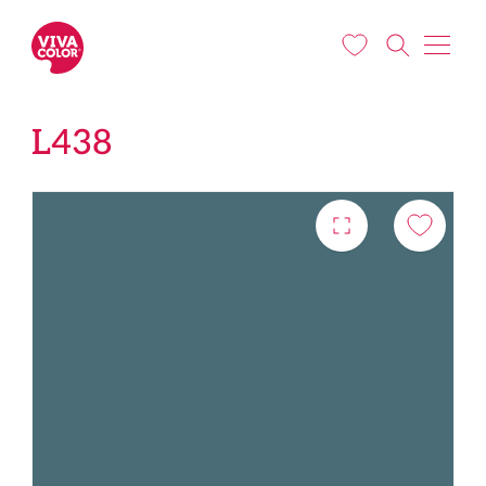
Liigu edasi põhisisu juurde
L438