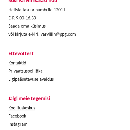
Küsi värvimisalast nõu
Helista tasuta numbrile 12011
E-R 9.00-16.30
Saada oma küsimus
või kirjuta e-kiri:
varviliin@ppg.com
Ettevõttest
Kontaktid
Privaatsuspoliitika
Ligipääsetavuse avaldus
Jälgi meie tegemisi
Koolituskeskus
Facebook
Instagram