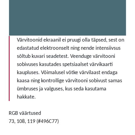
Värvitoonid ekraanil ei pruugi olla täpsed, sest on
edastatud elektroonselt ning nende intensiivsus
sõltub kuvari seadetest. Veenduge värvitooni
sobivuses kasutades spetsiaalset värvikaarti
kaupluses. Võimalusel võtke värvilaast endaga
kaasa ning kontrollige värvitooni sobivust samas
ümbruses ja valguses, kus seda kasutama
hakkate.
RGB väärtused
73, 108, 119 (#496C77)