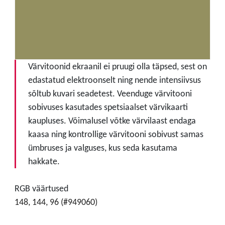
Värvitoonid ekraanil ei pruugi olla täpsed, sest on
edastatud elektroonselt ning nende intensiivsus
sõltub kuvari seadetest. Veenduge värvitooni
sobivuses kasutades spetsiaalset värvikaarti
kaupluses. Võimalusel võtke värvilaast endaga
kaasa ning kontrollige värvitooni sobivust samas
ümbruses ja valguses, kus seda kasutama
hakkate.
RGB väärtused
148, 144, 96 (#949060)