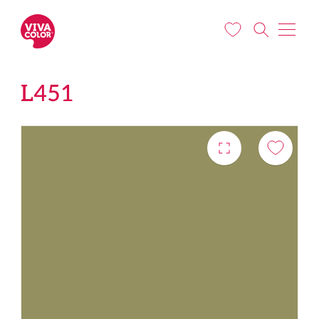
Liigu edasi põhisisu juurde
L451