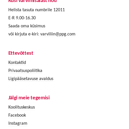
Küsi värvimisalast nõu
Helista tasuta numbrile 12011
E-R 9.00-16.30
Saada oma küsimus
või kirjuta e-kiri:
varviliin@ppg.com
Ettevõttest
Kontaktid
Privaatsuspoliitika
Ligipääsetavuse avaldus
Jälgi meie tegemisi
Koolituskeskus
Facebook
Instagram