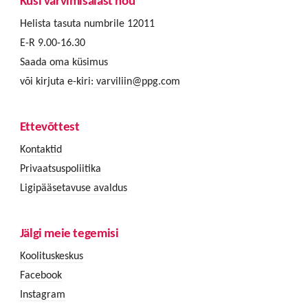
Küsi värvimisalast nõu
Helista tasuta numbrile 12011
E-R 9.00-16.30
Saada oma küsimus
või kirjuta e-kiri:
varviliin@ppg.com
Ettevõttest
Kontaktid
Privaatsuspoliitika
Ligipääsetavuse avaldus
Jälgi meie tegemisi
Koolituskeskus
Facebook
Instagram