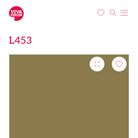
Liigu edasi põhisisu juurde
L453