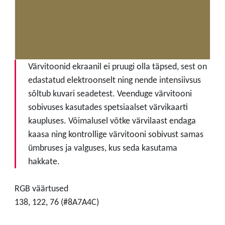
Värvitoonid ekraanil ei pruugi olla täpsed, sest on
edastatud elektroonselt ning nende intensiivsus
sõltub kuvari seadetest. Veenduge värvitooni
sobivuses kasutades spetsiaalset värvikaarti
kaupluses. Võimalusel võtke värvilaast endaga
kaasa ning kontrollige värvitooni sobivust samas
ümbruses ja valguses, kus seda kasutama
hakkate.
RGB väärtused
138, 122, 76 (#8A7A4C)