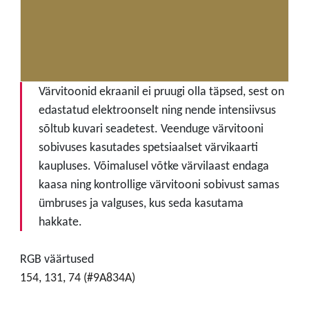
Värvitoonid ekraanil ei pruugi olla täpsed, sest on
edastatud elektroonselt ning nende intensiivsus
sõltub kuvari seadetest. Veenduge värvitooni
sobivuses kasutades spetsiaalset värvikaarti
kaupluses. Võimalusel võtke värvilaast endaga
kaasa ning kontrollige värvitooni sobivust samas
ümbruses ja valguses, kus seda kasutama
hakkate.
RGB väärtused
154, 131, 74 (#9A834A)