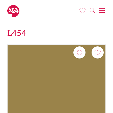
Liigu edasi põhisisu juurde
L454