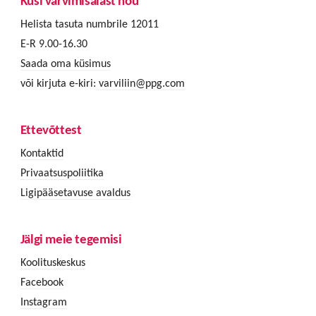
Küsi värvimisalast nõu
Helista tasuta numbrile 12011
E-R 9.00-16.30
Saada oma küsimus
või kirjuta e-kiri:
varviliin@ppg.com
Ettevõttest
Kontaktid
Privaatsuspoliitika
Ligipääsetavuse avaldus
Jälgi meie tegemisi
Koolituskeskus
Facebook
Instagram