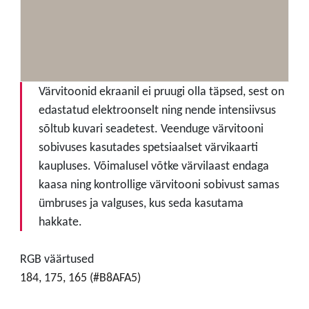
Värvitoonid ekraanil ei pruugi olla täpsed, sest on
edastatud elektroonselt ning nende intensiivsus
sõltub kuvari seadetest. Veenduge värvitooni
sobivuses kasutades spetsiaalset värvikaarti
kaupluses. Võimalusel võtke värvilaast endaga
kaasa ning kontrollige värvitooni sobivust samas
ümbruses ja valguses, kus seda kasutama
hakkate.
RGB väärtused
184, 175, 165 (#B8AFA5)