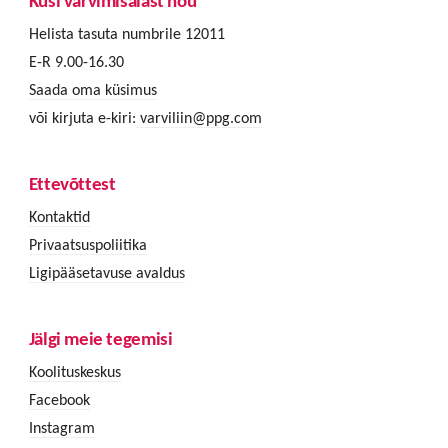
Küsi värvimisalast nõu
Helista tasuta numbrile 12011
E-R 9.00-16.30
Saada oma küsimus
või kirjuta e-kiri:
varviliin@ppg.com
Ettevõttest
Kontaktid
Privaatsuspoliitika
Ligipääsetavuse avaldus
Jälgi meie tegemisi
Koolituskeskus
Facebook
Instagram