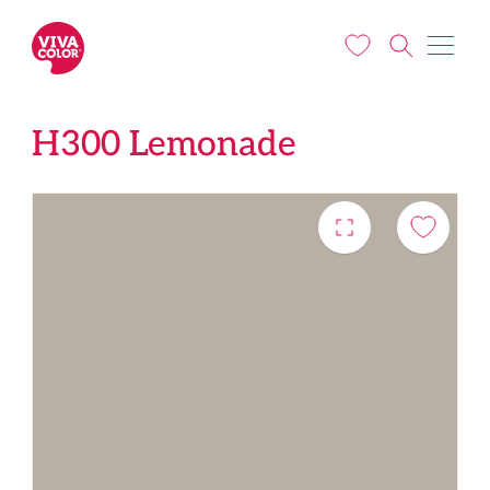
Liigu edasi põhisisu juurde
H300 Lemonade