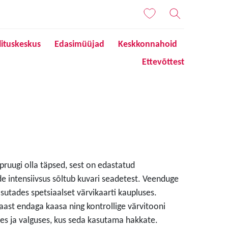
lituskeskus
Edasimüüjad
Keskkonnahoid
Ettevõttest
 pruugi olla täpsed, sest on edastatud
de intensiivsus sõltub kuvari seadetest. Veenduge
sutades spetsiaalset värvikaarti kaupluses.
aast endaga kaasa ning kontrollige värvitooni
s ja valguses, kus seda kasutama hakkate.