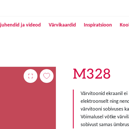
Liigu edasi põhisisu juurde
juhendid ja videod
Värvikaardid
Inspiratsioon
Koo
M328
Värvitoonid ekraanil ei
elektroonselt ning nen
värvitooni sobivuses ka
Võimalusel võtke värvil
sobivust samas ümbruse