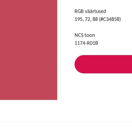
RGB väärtused
195, 72, 88 (#C34858)
NCS toon
1174-R01B