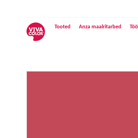
Tooted
Anza maalritarbed
Töö