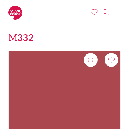
Liigu edasi põhisisu juurde
M332