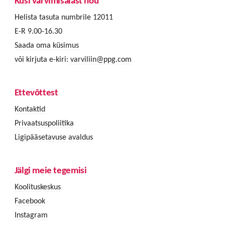
Küsi värvimisalast nõu
Helista tasuta numbrile 12011
E-R 9.00-16.30
Saada oma küsimus
või kirjuta e-kiri:
varviliin@ppg.com
Ettevõttest
Kontaktid
Privaatsuspoliitika
Ligipääsetavuse avaldus
Jälgi meie tegemisi
Koolituskeskus
Facebook
Instagram