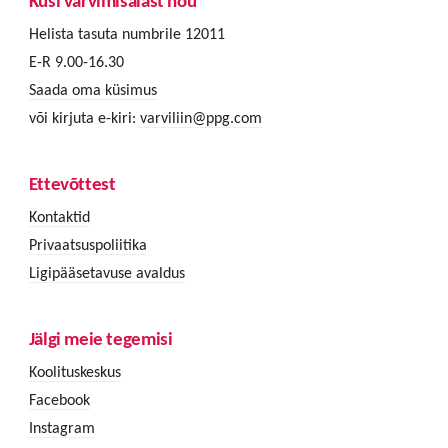
Küsi värvimisalast nõu
Helista tasuta numbrile 12011
E-R 9.00-16.30
Saada oma küsimus
või kirjuta e-kiri:
varviliin@ppg.com
Ettevõttest
Kontaktid
Privaatsuspoliitika
Ligipääsetavuse avaldus
Jälgi meie tegemisi
Koolituskeskus
Facebook
Instagram