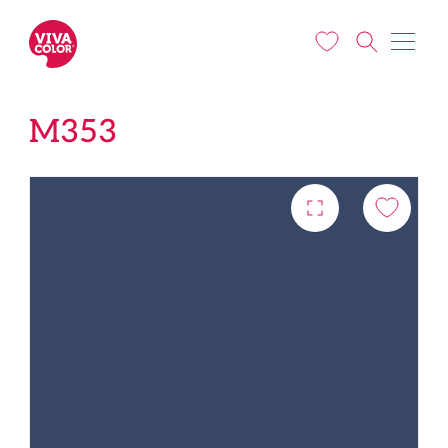
Liigu edasi põhisisu juurde
M353