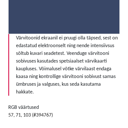
Värvitoonid ekraanil ei pruugi olla täpsed, sest on
edastatud elektroonselt ning nende intensiivsus
sõltub kuvari seadetest. Veenduge värvitooni
sobivuses kasutades spetsiaalset värvikaarti
kaupluses. Võimalusel võtke värvilaast endaga
kaasa ning kontrollige värvitooni sobivust samas
ümbruses ja valguses, kus seda kasutama
hakkate.
RGB väärtused
57, 71, 103 (#394767)