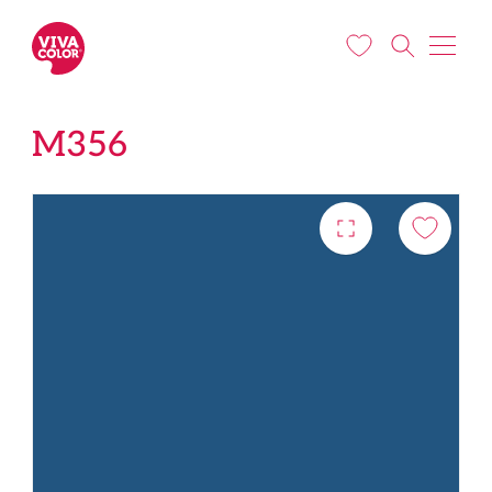
Liigu edasi põhisisu juurde
M356