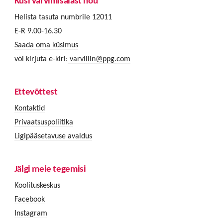
Küsi värvimisalast nõu
Helista tasuta numbrile 12011
E-R 9.00-16.30
Saada oma küsimus
või kirjuta e-kiri:
varviliin@ppg.com
Ettevõttest
Kontaktid
Privaatsuspoliitika
Ligipääsetavuse avaldus
Jälgi meie tegemisi
Koolituskeskus
Facebook
Instagram