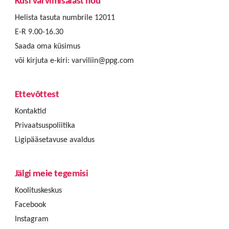
Küsi värvimisalast nõu
Helista tasuta numbrile 12011
E-R 9.00-16.30
Saada oma küsimus
või kirjuta e-kiri:
varviliin@ppg.com
Ettevõttest
Kontaktid
Privaatsuspoliitika
Ligipääsetavuse avaldus
Jälgi meie tegemisi
Koolituskeskus
Facebook
Instagram