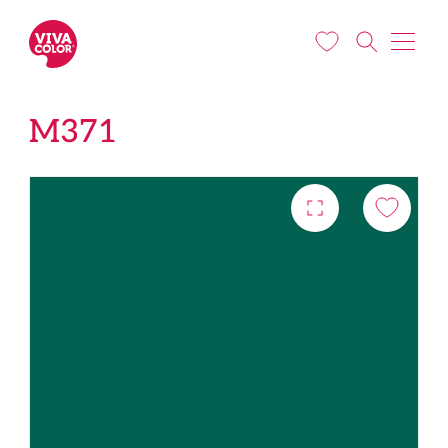
Liigu edasi põhisisu juurde
M371