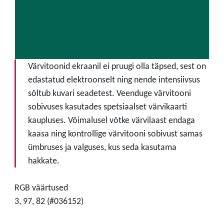
Värvitoonid ekraanil ei pruugi olla täpsed, sest on
edastatud elektroonselt ning nende intensiivsus
sõltub kuvari seadetest. Veenduge värvitooni
sobivuses kasutades spetsiaalset värvikaarti
kaupluses. Võimalusel võtke värvilaast endaga
kaasa ning kontrollige värvitooni sobivust samas
ümbruses ja valguses, kus seda kasutama
hakkate.
RGB väärtused
3, 97, 82 (#036152)