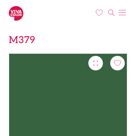
Liigu edasi põhisisu juurde
M379