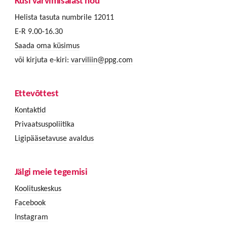
Küsi värvimisalast nõu
Helista tasuta numbrile 12011
E-R 9.00-16.30
Saada oma küsimus
või kirjuta e-kiri:
varviliin@ppg.com
Ettevõttest
Kontaktid
Privaatsuspoliitika
Ligipääsetavuse avaldus
Jälgi meie tegemisi
Koolituskeskus
Facebook
Instagram