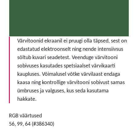
Värvitoonid ekraanil ei pruugi olla täpsed, sest on
edastatud elektroonselt ning nende intensiivsus
sõltub kuvari seadetest. Veenduge värvitooni
sobivuses kasutades spetsiaalset värvikaarti
kaupluses. Võimalusel võtke värvilaast endaga
kaasa ning kontrollige värvitooni sobivust samas
ümbruses ja valguses, kus seda kasutama
hakkate.
RGB väärtused
56, 99, 64 (#386340)