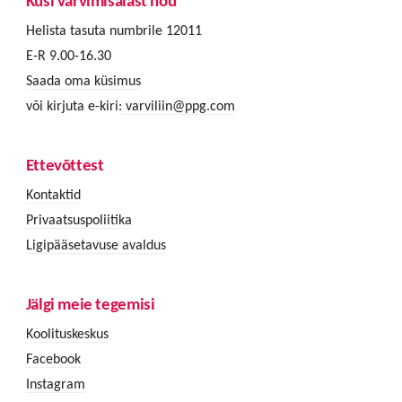
Küsi värvimisalast nõu
Helista tasuta numbrile 12011
E-R 9.00-16.30
Saada oma küsimus
või kirjuta e-kiri:
varviliin@ppg.com
Ettevõttest
Kontaktid
Privaatsuspoliitika
Ligipääsetavuse avaldus
Jälgi meie tegemisi
Koolituskeskus
Facebook
Instagram