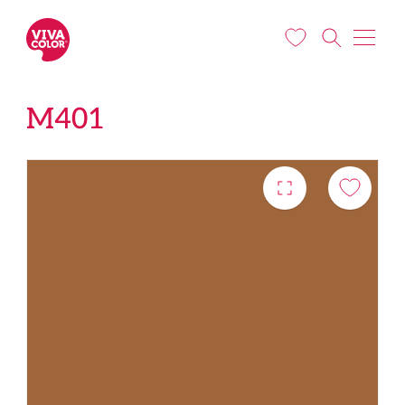
Liigu edasi põhisisu juurde
M401