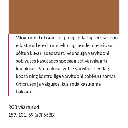
Värvitoonid ekraanil ei pruugi olla täpsed, sest on
edastatud elektroonselt ning nende intensiivsus
sõltub kuvari seadetest. Veenduge värvitooni
sobivuses kasutades spetsiaalset värvikaarti
kaupluses. Võimalusel võtke värvilaast endaga
kaasa ning kontrollige värvitooni sobivust samas
ümbruses ja valguses, kus seda kasutama
hakkate.
RGB väärtused
159, 101, 59 (#9F653B)