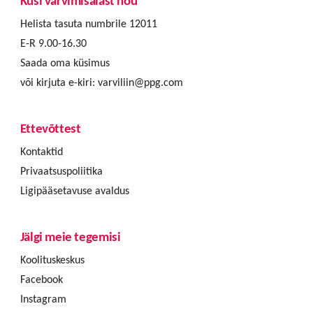
Küsi värvimisalast nõu
Helista tasuta numbrile 12011
E-R 9.00-16.30
Saada oma küsimus
või kirjuta e-kiri:
varviliin@ppg.com
Ettevõttest
Kontaktid
Privaatsuspoliitika
Ligipääsetavuse avaldus
Jälgi meie tegemisi
Koolituskeskus
Facebook
Instagram