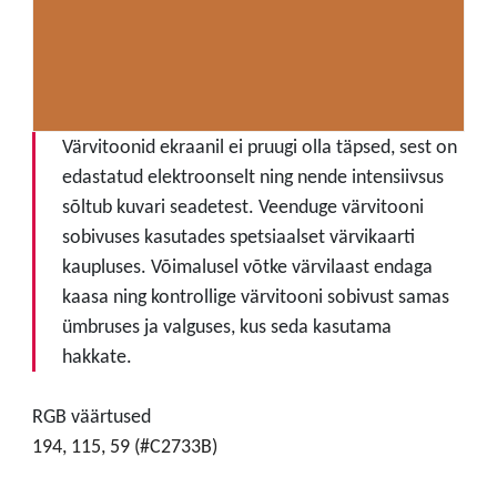
Värvitoonid ekraanil ei pruugi olla täpsed, sest on
edastatud elektroonselt ning nende intensiivsus
sõltub kuvari seadetest. Veenduge värvitooni
sobivuses kasutades spetsiaalset värvikaarti
kaupluses. Võimalusel võtke värvilaast endaga
kaasa ning kontrollige värvitooni sobivust samas
ümbruses ja valguses, kus seda kasutama
hakkate.
RGB väärtused
194, 115, 59 (#C2733B)