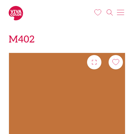
Liigu edasi põhisisu juurde
M402