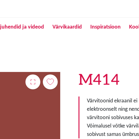
Liigu edasi põhisisu juurde
juhendid ja videod
Värvikaardid
Inspiratsioon
Koo
M414
Värvitoonid ekraanil ei
elektroonselt ning nen
värvitooni sobivuses ka
Võimalusel võtke värvil
sobivust samas ümbruse