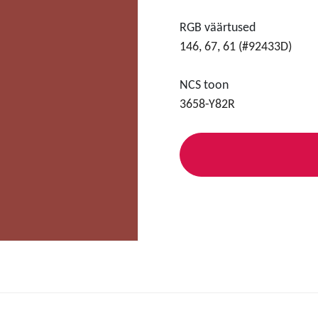
RGB väärtused
146, 67, 61 (#92433D)
NCS toon
3658-Y82R