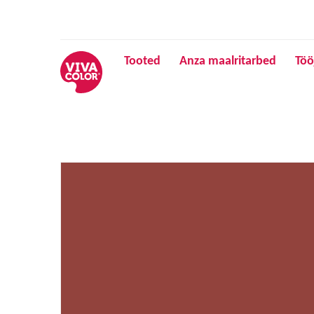
Tooted
Anza maalritarbed
Töö