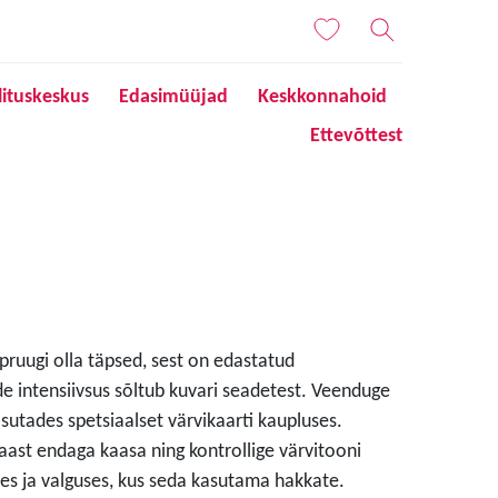
lituskeskus
Edasimüüjad
Keskkonnahoid
Ettevõttest
 pruugi olla täpsed, sest on edastatud
de intensiivsus sõltub kuvari seadetest. Veenduge
sutades spetsiaalset värvikaarti kaupluses.
aast endaga kaasa ning kontrollige värvitooni
s ja valguses, kus seda kasutama hakkate.