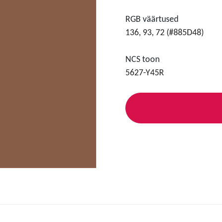
RGB väärtused
136, 93, 72 (#885D48)
NCS toon
5627-Y45R