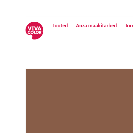
Tooted
Anza maalritarbed
Töö