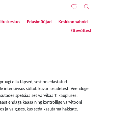
lituskeskus
Edasimüüjad
Keskkonnahoid
Ettevõttest
 pruugi olla täpsed, sest on edastatud
de intensiivsus sõltub kuvari seadetest. Veenduge
sutades spetsiaalset värvikaarti kaupluses.
aast endaga kaasa ning kontrollige värvitooni
s ja valguses, kus seda kasutama hakkate.