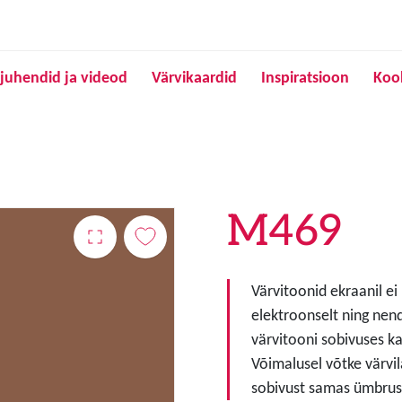
Liigu edasi põhisisu juurde
juhendid ja videod
Värvikaardid
Inspiratsioon
Koo
M469
Värvitoonid ekraanil ei
elektroonselt ning nen
värvitooni sobivuses ka
Võimalusel võtke värvil
sobivust samas ümbruse