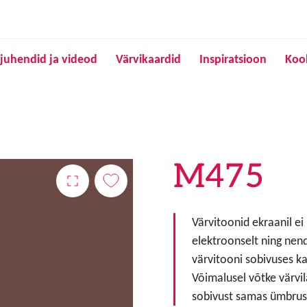
Liigu edasi põhisisu juurde
juhendid ja videod
Värvikaardid
Inspiratsioon
Koo
M475
Värvitoonid ekraanil ei
elektroonselt ning nen
värvitooni sobivuses ka
Võimalusel võtke värvil
sobivust samas ümbruse