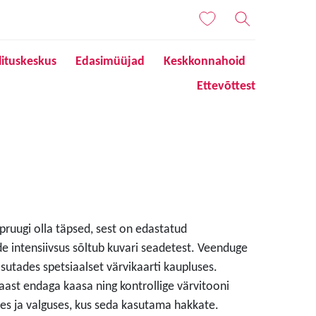
lituskeskus
Edasimüüjad
Keskkonnahoid
Ettevõttest
 pruugi olla täpsed, sest on edastatud
de intensiivsus sõltub kuvari seadetest. Veenduge
sutades spetsiaalset värvikaarti kaupluses.
aast endaga kaasa ning kontrollige värvitooni
s ja valguses, kus seda kasutama hakkate.