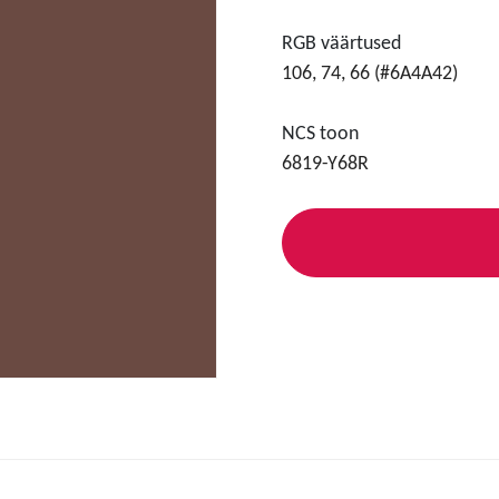
RGB väärtused
106, 74, 66 (#6A4A42)
NCS toon
6819-Y68R