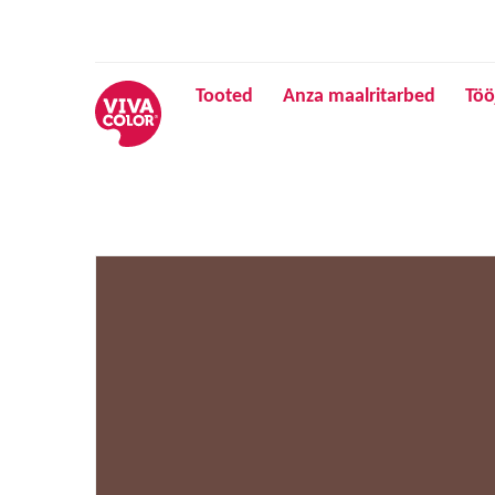
Tooted
Anza maalritarbed
Töö