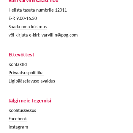
Küsi värvimisalast nõu
Helista tasuta numbrile 12011
E-R 9.00-16.30
Saada oma küsimus
või kirjuta e-kiri:
varviliin@ppg.com
Ettevõttest
Kontaktid
Privaatsuspoliitika
Ligipääsetavuse avaldus
Jälgi meie tegemisi
Koolituskeskus
Facebook
Instagram