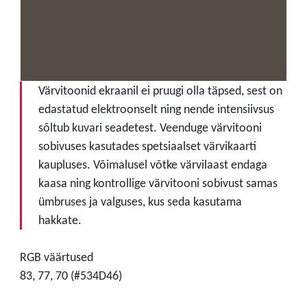
Värvitoonid ekraanil ei pruugi olla täpsed, sest on
edastatud elektroonselt ning nende intensiivsus
sõltub kuvari seadetest. Veenduge värvitooni
sobivuses kasutades spetsiaalset värvikaarti
kaupluses. Võimalusel võtke värvilaast endaga
kaasa ning kontrollige värvitooni sobivust samas
ümbruses ja valguses, kus seda kasutama
hakkate.
RGB väärtused
83, 77, 70 (#534D46)