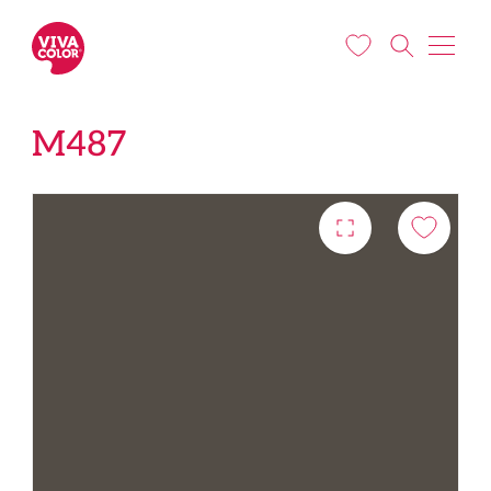
Liigu edasi põhisisu juurde
M487