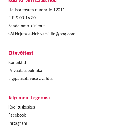
Küsi värvimisalast nõu
Helista tasuta numbrile 12011
E-R 9.00-16.30
Saada oma küsimus
või kirjuta e-kiri:
varviliin@ppg.com
Ettevõttest
Kontaktid
Privaatsuspoliitika
Ligipääsetavuse avaldus
Jälgi meie tegemisi
Koolituskeskus
Facebook
Instagram