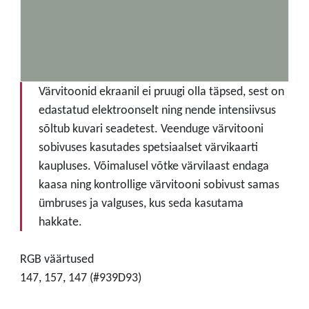
Värvitoonid ekraanil ei pruugi olla täpsed, sest on
edastatud elektroonselt ning nende intensiivsus
sõltub kuvari seadetest. Veenduge värvitooni
sobivuses kasutades spetsiaalset värvikaarti
kaupluses. Võimalusel võtke värvilaast endaga
kaasa ning kontrollige värvitooni sobivust samas
ümbruses ja valguses, kus seda kasutama
hakkate.
RGB väärtused
147, 157, 147 (#939D93)