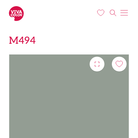
Liigu edasi põhisisu juurde
M494