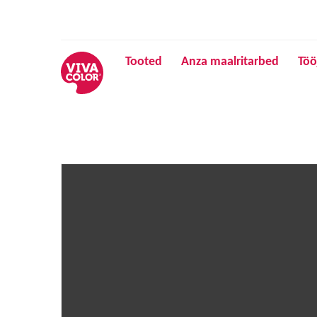
Tooted
Anza maalritarbed
Töö