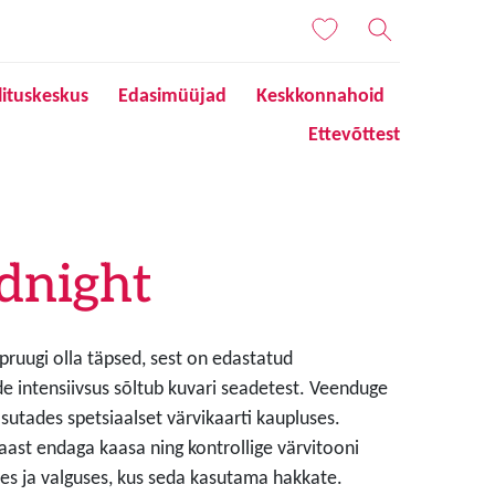
lituskeskus
Edasimüüjad
Keskkonnahoid
Ettevõttest
dnight
 pruugi olla täpsed, sest on edastatud
de intensiivsus sõltub kuvari seadetest. Veenduge
sutades spetsiaalset värvikaarti kaupluses.
aast endaga kaasa ning kontrollige värvitooni
s ja valguses, kus seda kasutama hakkate.