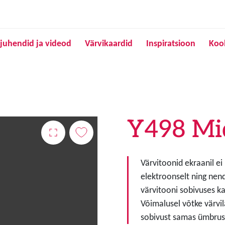
Liigu edasi põhisisu juurde
juhendid ja videod
Värvikaardid
Inspiratsioon
Koo
Y498 Mi
Värvitoonid ekraanil ei
elektroonselt ning nen
värvitooni sobivuses ka
Võimalusel võtke värvil
sobivust samas ümbruse