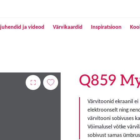
Liigu edasi põhisisu juurde
juhendid ja videod
Värvikaardid
Inspiratsioon
Koo
Q859 My
Värvitoonid ekraanil ei
elektroonselt ning nen
värvitooni sobivuses ka
Võimalusel võtke värvil
sobivust samas ümbruse