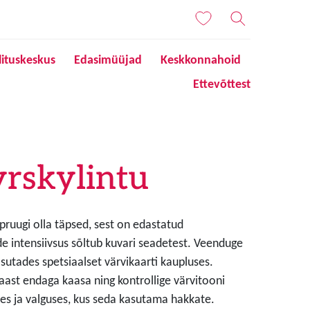
lituskeskus
Edasimüüjad
Keskkonnahoid
Ettevõttest
rskylintu
 pruugi olla täpsed, sest on edastatud
de intensiivsus sõltub kuvari seadetest. Veenduge
sutades spetsiaalset värvikaarti kaupluses.
aast endaga kaasa ning kontrollige värvitooni
s ja valguses, kus seda kasutama hakkate.