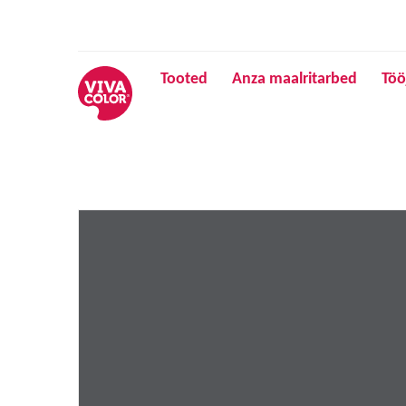
Tooted
Anza maalritarbed
Töö