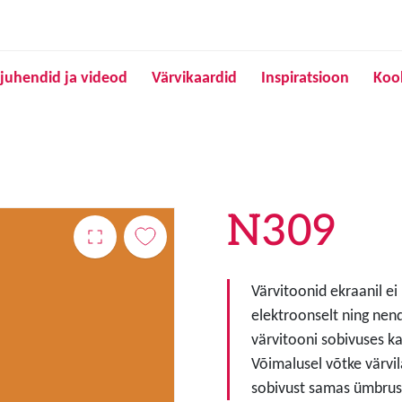
Liigu edasi põhisisu juurde
juhendid ja videod
Värvikaardid
Inspiratsioon
Koo
N309
Värvitoonid ekraanil ei
elektroonselt ning nen
värvitooni sobivuses ka
Võimalusel võtke värvil
sobivust samas ümbruse