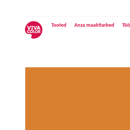
Tooted
Anza maalritarbed
Töö