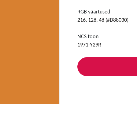
RGB väärtused
216, 128, 48 (#D88030)
NCS toon
1971-Y29R