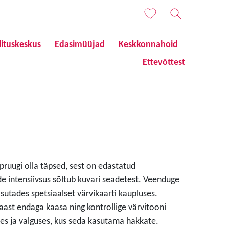
lituskeskus
Edasimüüjad
Keskkonnahoid
Ettevõttest
 pruugi olla täpsed, sest on edastatud
de intensiivsus sõltub kuvari seadetest. Veenduge
sutades spetsiaalset värvikaarti kaupluses.
aast endaga kaasa ning kontrollige värvitooni
s ja valguses, kus seda kasutama hakkate.