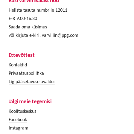
Küsi värvimisalast nõu
Helista tasuta numbrile 12011
E-R 9.00-16.30
Saada oma küsimus
või kirjuta e-kiri:
varviliin@ppg.com
Ettevõttest
Kontaktid
Privaatsuspoliitika
Ligipääsetavuse avaldus
Jälgi meie tegemisi
Koolituskeskus
Facebook
Instagram