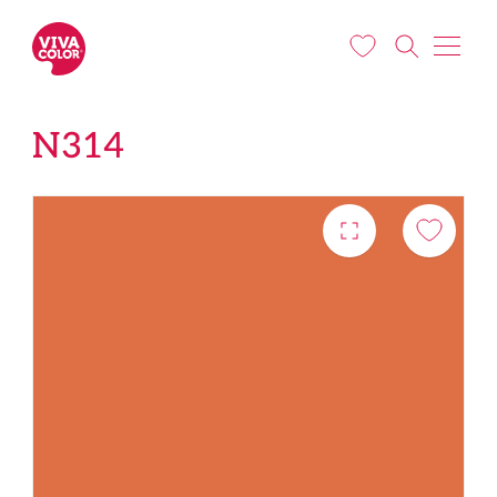
Liigu edasi põhisisu juurde
N314