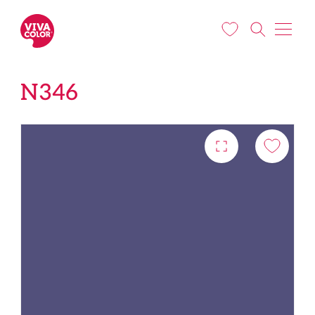
Liigu edasi põhisisu juurde
N346