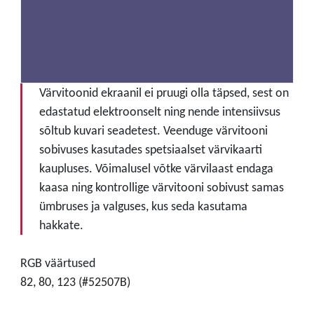
Värvitoonid ekraanil ei pruugi olla täpsed, sest on
edastatud elektroonselt ning nende intensiivsus
sõltub kuvari seadetest. Veenduge värvitooni
sobivuses kasutades spetsiaalset värvikaarti
kaupluses. Võimalusel võtke värvilaast endaga
kaasa ning kontrollige värvitooni sobivust samas
ümbruses ja valguses, kus seda kasutama
hakkate.
RGB väärtused
82, 80, 123 (#52507B)