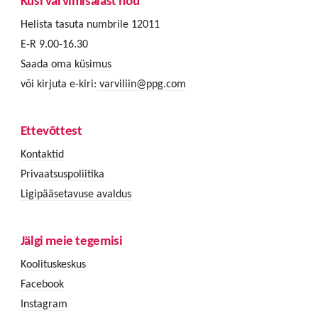
Küsi värvimisalast nõu
Helista tasuta numbrile 12011
E-R 9.00-16.30
Saada oma küsimus
või kirjuta e-kiri:
varviliin@ppg.com
Ettevõttest
Kontaktid
Privaatsuspoliitika
Ligipääsetavuse avaldus
Jälgi meie tegemisi
Koolituskeskus
Facebook
Instagram