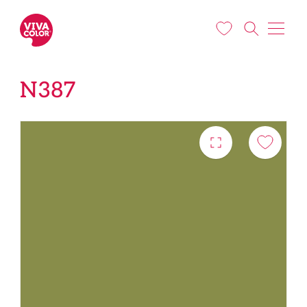
Liigu edasi põhisisu juurde
N387