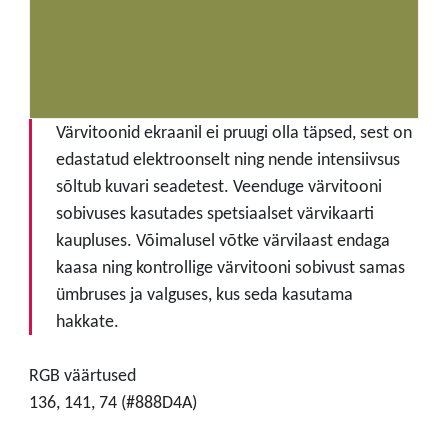
Värvitoonid ekraanil ei pruugi olla täpsed, sest on
edastatud elektroonselt ning nende intensiivsus
sõltub kuvari seadetest. Veenduge värvitooni
sobivuses kasutades spetsiaalset värvikaarti
kaupluses. Võimalusel võtke värvilaast endaga
kaasa ning kontrollige värvitooni sobivust samas
ümbruses ja valguses, kus seda kasutama
hakkate.
RGB väärtused
136, 141, 74 (#888D4A)