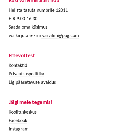
Küsi värvimisalast nõu
Helista tasuta numbrile 12011
E-R 9.00-16.30
Saada oma küsimus
või kirjuta e-kiri:
varviliin@ppg.com
Ettevõttest
Kontaktid
Privaatsuspoliitika
Ligipääsetavuse avaldus
Jälgi meie tegemisi
Koolituskeskus
Facebook
Instagram