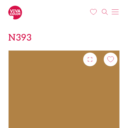
Liigu edasi põhisisu juurde
N393