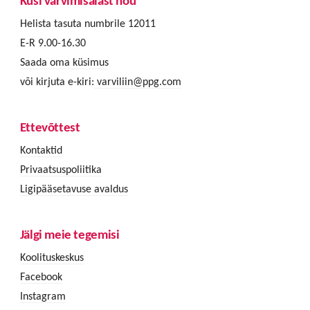
Küsi värvimisalast nõu
Helista tasuta numbrile 12011
E-R 9.00-16.30
Saada oma küsimus
või kirjuta e-kiri:
varviliin@ppg.com
Ettevõttest
Kontaktid
Privaatsuspoliitika
Ligipääsetavuse avaldus
Jälgi meie tegemisi
Koolituskeskus
Facebook
Instagram