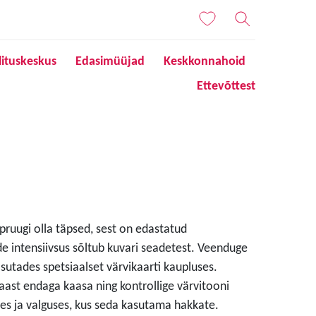
lituskeskus
Edasimüüjad
Keskkonnahoid
Ettevõttest
 pruugi olla täpsed, sest on edastatud
de intensiivsus sõltub kuvari seadetest. Veenduge
sutades spetsiaalset värvikaarti kaupluses.
aast endaga kaasa ning kontrollige värvitooni
s ja valguses, kus seda kasutama hakkate.