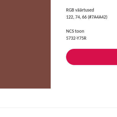
RGB väärtused
122, 74, 66 (#7A4A42)
NCS toon
5732-Y75R