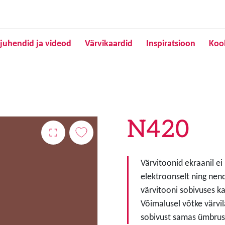
Liigu edasi põhisisu juurde
juhendid ja videod
Värvikaardid
Inspiratsioon
Koo
N420
Värvitoonid ekraanil ei
elektroonselt ning nen
värvitooni sobivuses ka
Võimalusel võtke värvil
sobivust samas ümbruse