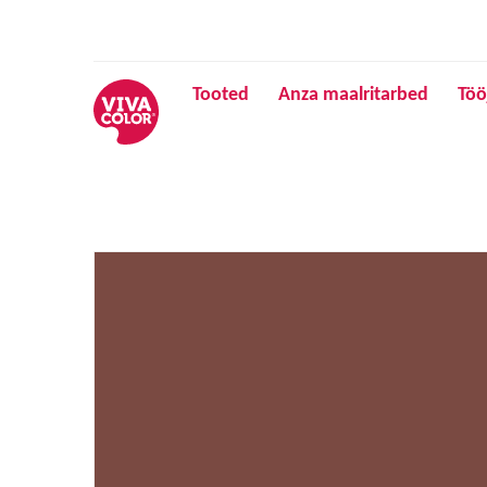
Tooted
Anza maalritarbed
Töö