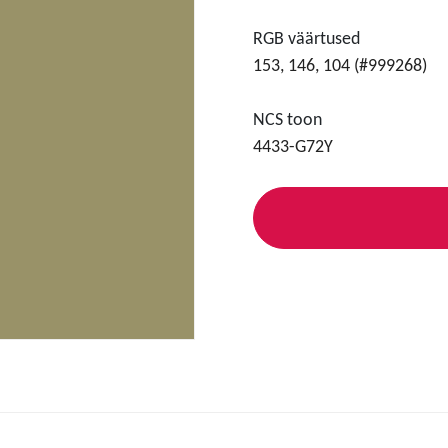
RGB väärtused
153, 146, 104 (#999268)
NCS toon
4433-G72Y