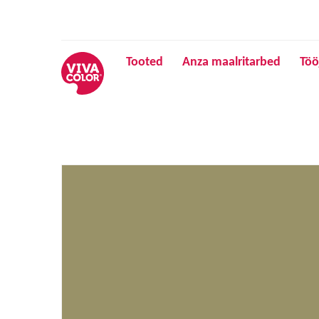
Tooted
Anza maalritarbed
Töö