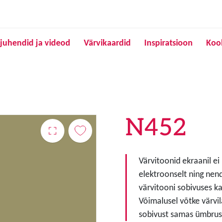
Liigu edasi põhisisu juurde
juhendid ja videod
Värvikaardid
Inspiratsioon
Koo
N452
Värvitoonid ekraanil ei
elektroonselt ning nen
värvitooni sobivuses ka
Võimalusel võtke värvil
sobivust samas ümbruse