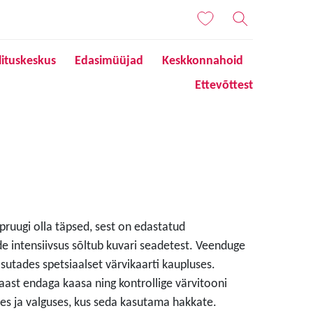
lituskeskus
Edasimüüjad
Keskkonnahoid
Ettevõttest
 pruugi olla täpsed, sest on edastatud
de intensiivsus sõltub kuvari seadetest. Veenduge
sutades spetsiaalset värvikaarti kaupluses.
aast endaga kaasa ning kontrollige värvitooni
s ja valguses, kus seda kasutama hakkate.