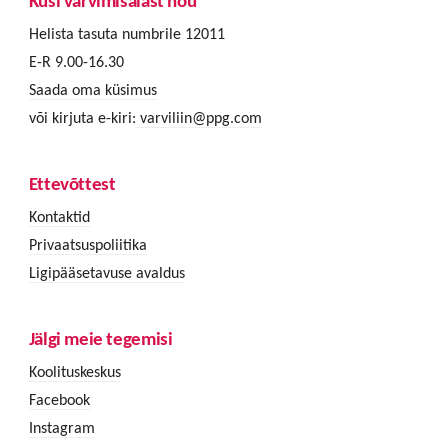
Küsi värvimisalast nõu
Helista tasuta numbrile 12011
E-R 9.00-16.30
Saada oma küsimus
või kirjuta e-kiri:
varviliin@ppg.com
Ettevõttest
Kontaktid
Privaatsuspoliitika
Ligipääsetavuse avaldus
Jälgi meie tegemisi
Koolituskeskus
Facebook
Instagram