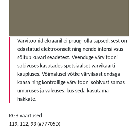
Värvitoonid ekraanil ei pruugi olla täpsed, sest on
edastatud elektroonselt ning nende intensiivsus
sõltub kuvari seadetest. Veenduge värvitooni
sobivuses kasutades spetsiaalset värvikaarti
kaupluses. Võimalusel võtke värvilaast endaga
kaasa ning kontrollige värvitooni sobivust samas
ümbruses ja valguses, kus seda kasutama
hakkate.
RGB väärtused
119, 112, 93 (#77705D)