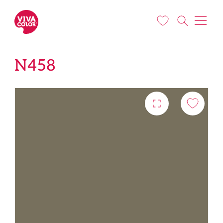
Liigu edasi põhisisu juurde
N458