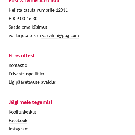
Küsi värvimisalast nõu
Helista tasuta numbrile 12011
E-R 9.00-16.30
Saada oma küsimus
või kirjuta e-kiri:
varviliin@ppg.com
Ettevõttest
Kontaktid
Privaatsuspoliitika
Ligipääsetavuse avaldus
Jälgi meie tegemisi
Koolituskeskus
Facebook
Instagram