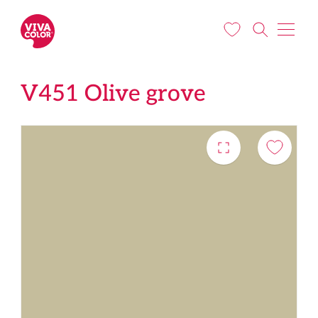
Liigu edasi põhisisu juurde
V451 Olive grove