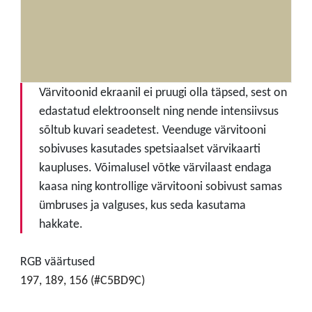
Värvitoonid ekraanil ei pruugi olla täpsed, sest on
edastatud elektroonselt ning nende intensiivsus
sõltub kuvari seadetest. Veenduge värvitooni
sobivuses kasutades spetsiaalset värvikaarti
kaupluses. Võimalusel võtke värvilaast endaga
kaasa ning kontrollige värvitooni sobivust samas
ümbruses ja valguses, kus seda kasutama
hakkate.
RGB väärtused
197, 189, 156 (#C5BD9C)