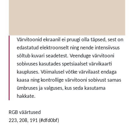
Värvitoonid ekraanil ei pruugi olla täpsed, sest on
edastatud elektroonselt ning nende intensiivsus
sõltub kuvari seadetest. Veenduge värvitooni
sobivuses kasutades spetsiaalset värvikaarti
kaupluses. Võimalusel võtke värvilaast endaga
kaasa ning kontrollige värvitooni sobivust samas
ümbruses ja valguses, kus seda kasutama
hakkate.
RGB väärtused
223, 208, 191 (#dfd0bf)