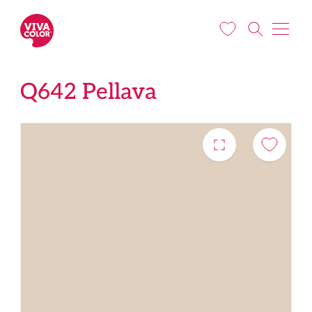
Liigu edasi põhisisu juurde
Q642 Pellava