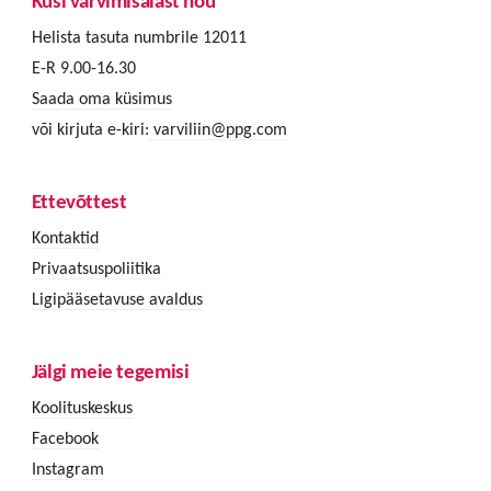
Küsi värvimisalast nõu
Helista tasuta numbrile 12011
E-R 9.00-16.30
Saada oma küsimus
või kirjuta e-kiri:
varviliin@ppg.com
Ettevõttest
Kontaktid
Privaatsuspoliitika
Ligipääsetavuse avaldus
Jälgi meie tegemisi
Koolituskeskus
Facebook
Instagram