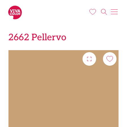
Liigu edasi põhisisu juurde
2662 Pellervo