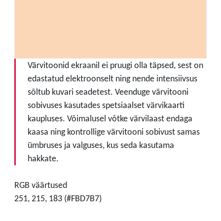
Värvitoonid ekraanil ei pruugi olla täpsed, sest on
edastatud elektroonselt ning nende intensiivsus
sõltub kuvari seadetest. Veenduge värvitooni
sobivuses kasutades spetsiaalset värvikaarti
kaupluses. Võimalusel võtke värvilaast endaga
kaasa ning kontrollige värvitooni sobivust samas
ümbruses ja valguses, kus seda kasutama
hakkate.
RGB väärtused
251, 215, 183 (#FBD7B7)