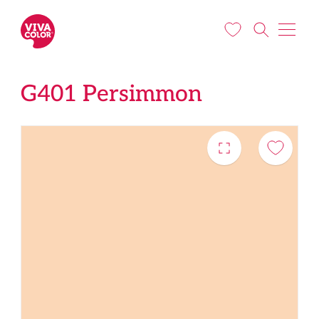
Liigu edasi põhisisu juurde
G401 Persimmon