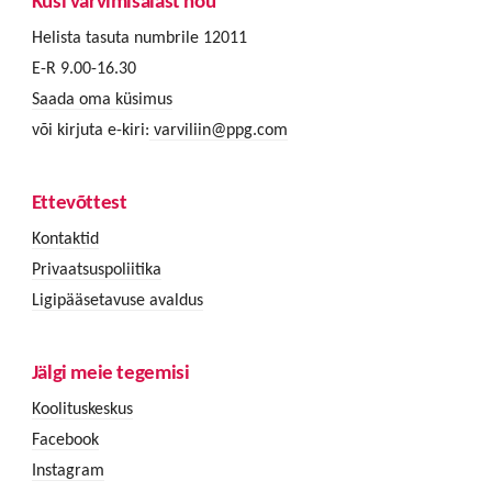
Küsi värvimisalast nõu
Helista tasuta numbrile 12011
E-R 9.00-16.30
Saada oma küsimus
või kirjuta e-kiri:
varviliin@ppg.com
Ettevõttest
Kontaktid
Privaatsuspoliitika
Ligipääsetavuse avaldus
Jälgi meie tegemisi
Koolituskeskus
Facebook
Instagram