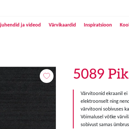
Liigu edasi põhisisu juurde
juhendid ja videod
Värvikaardid
Inspiratsioon
Koo
5089 Pik
Värvitoonid ekraanil ei
elektroonselt ning nen
värvitooni sobivuses ka
Võimalusel võtke värvil
sobivust samas ümbruse