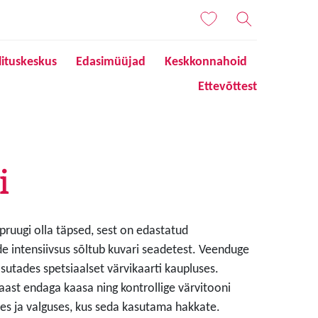
lituskeskus
Edasimüüjad
Keskkonnahoid
Ettevõttest
i
 pruugi olla täpsed, sest on edastatud
de intensiivsus sõltub kuvari seadetest. Veenduge
sutades spetsiaalset värvikaarti kaupluses.
aast endaga kaasa ning kontrollige värvitooni
s ja valguses, kus seda kasutama hakkate.