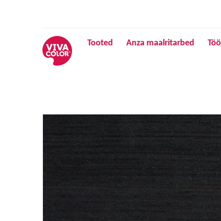
Tooted
Anza maalritarbed
Töö