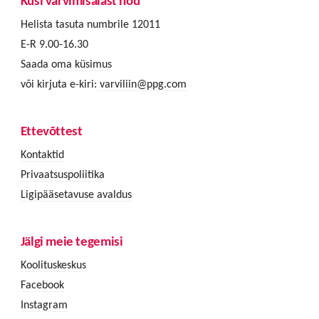
Küsi värvimisalast nõu
Helista tasuta numbrile 12011
E-R 9.00-16.30
Saada oma küsimus
või kirjuta e-kiri:
varviliin@ppg.com
Ettevõttest
Kontaktid
Privaatsuspoliitika
Ligipääsetavuse avaldus
Jälgi meie tegemisi
Koolituskeskus
Facebook
Instagram