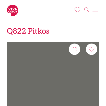
Liigu edasi põhisisu juurde
Q822 Pitkos