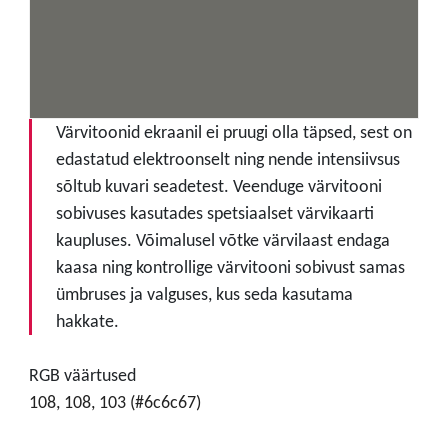
Värvitoonid ekraanil ei pruugi olla täpsed, sest on
edastatud elektroonselt ning nende intensiivsus
sõltub kuvari seadetest. Veenduge värvitooni
sobivuses kasutades spetsiaalset värvikaarti
kaupluses. Võimalusel võtke värvilaast endaga
kaasa ning kontrollige värvitooni sobivust samas
ümbruses ja valguses, kus seda kasutama
hakkate.
RGB väärtused
108, 108, 103 (#6c6c67)