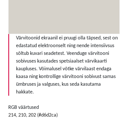
Värvitoonid ekraanil ei pruugi olla täpsed, sest on
edastatud elektroonselt ning nende intensiivsus
sõltub kuvari seadetest. Veenduge värvitooni
sobivuses kasutades spetsiaalset värvikaarti
kaupluses. Võimalusel võtke värvilaast endaga
kaasa ning kontrollige värvitooni sobivust samas
ümbruses ja valguses, kus seda kasutama
hakkate.
RGB väärtused
214, 210, 202 (#d6d2ca)