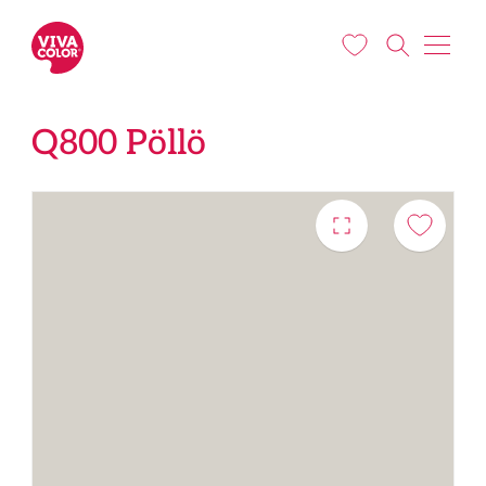
Liigu edasi põhisisu juurde
Q800 Pöllö