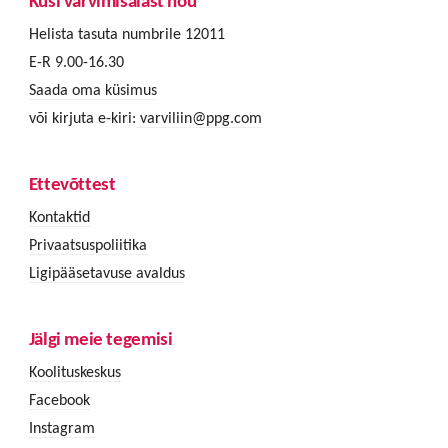
Küsi värvimisalast nõu
Helista tasuta numbrile 12011
E-R 9.00-16.30
Saada oma küsimus
või kirjuta e-kiri:
varviliin@ppg.com
Ettevõttest
Kontaktid
Privaatsuspoliitika
Ligipääsetavuse avaldus
Jälgi meie tegemisi
Koolituskeskus
Facebook
Instagram