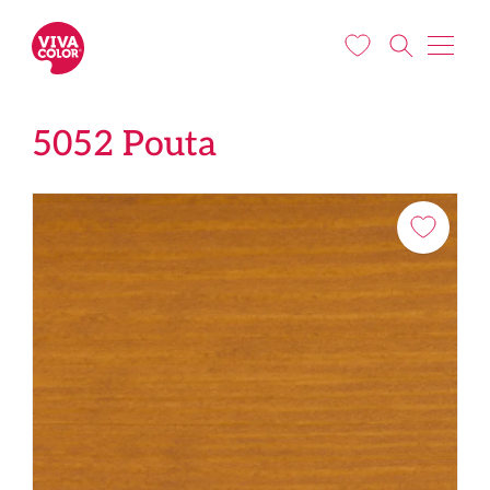
Liigu edasi põhisisu juurde
5052 Pouta