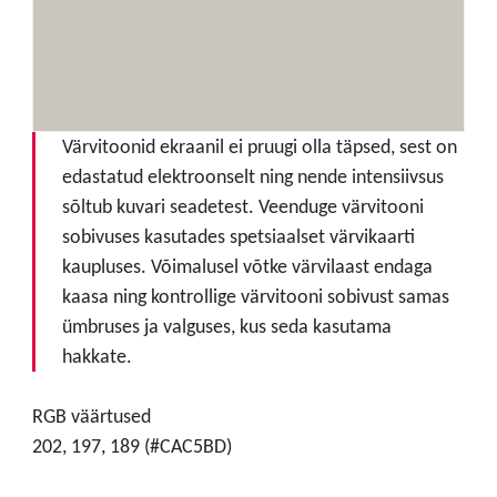
Värvitoonid ekraanil ei pruugi olla täpsed, sest on
edastatud elektroonselt ning nende intensiivsus
sõltub kuvari seadetest. Veenduge värvitooni
sobivuses kasutades spetsiaalset värvikaarti
kaupluses. Võimalusel võtke värvilaast endaga
kaasa ning kontrollige värvitooni sobivust samas
ümbruses ja valguses, kus seda kasutama
hakkate.
RGB väärtused
202, 197, 189 (#CAC5BD)