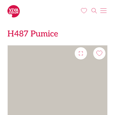
Liigu edasi põhisisu juurde
H487 Pumice