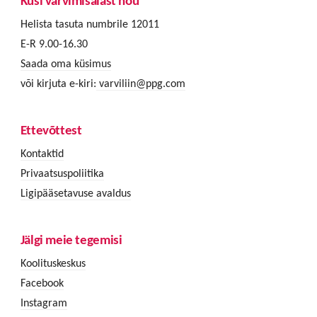
Küsi värvimisalast nõu
Helista tasuta numbrile 12011
E-R 9.00-16.30
Saada oma küsimus
või kirjuta e-kiri:
varviliin@ppg.com
Ettevõttest
Kontaktid
Privaatsuspoliitika
Ligipääsetavuse avaldus
Jälgi meie tegemisi
Koolituskeskus
Facebook
Instagram