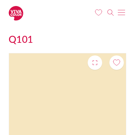
Liigu edasi põhisisu juurde
Q101