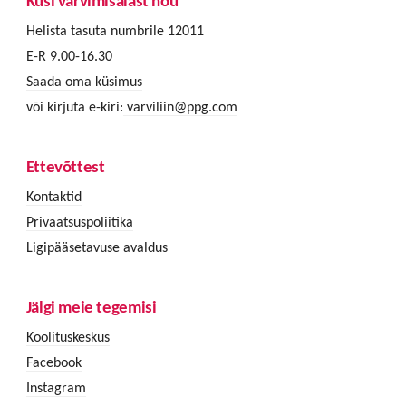
Küsi värvimisalast nõu
Helista tasuta numbrile 12011
E-R 9.00-16.30
Saada oma küsimus
või kirjuta e-kiri:
varviliin@ppg.com
Ettevõttest
Kontaktid
Privaatsuspoliitika
Ligipääsetavuse avaldus
Jälgi meie tegemisi
Koolituskeskus
Facebook
Instagram