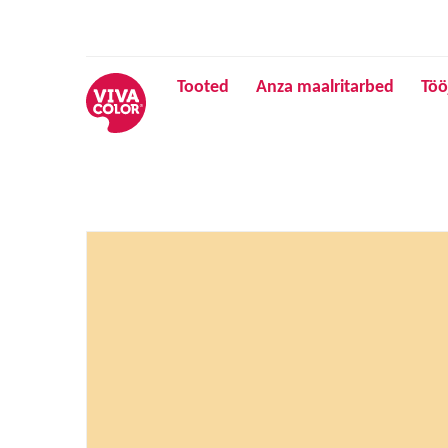
Tooted
Anza maalritarbed
Töö