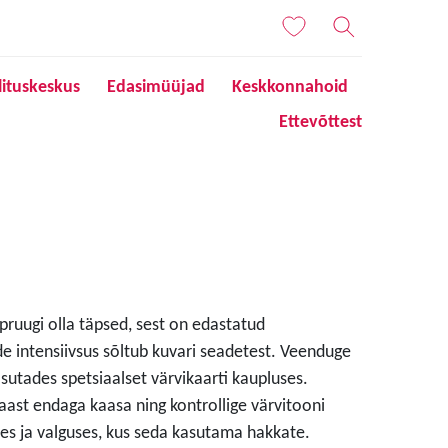
lituskeskus
Edasimüüjad
Keskkonnahoid
Ettevõttest
 pruugi olla täpsed, sest on edastatud
de intensiivsus sõltub kuvari seadetest. Veenduge
sutades spetsiaalset värvikaarti kaupluses.
aast endaga kaasa ning kontrollige värvitooni
s ja valguses, kus seda kasutama hakkate.