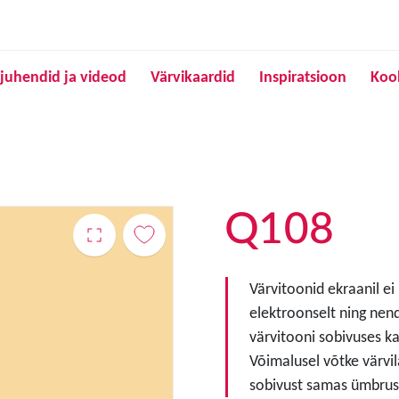
Liigu edasi põhisisu juurde
juhendid ja videod
Värvikaardid
Inspiratsioon
Koo
Q108
Värvitoonid ekraanil ei
elektroonselt ning nen
värvitooni sobivuses ka
Võimalusel võtke värvil
sobivust samas ümbruse