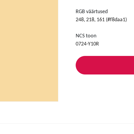
RGB väärtused
248, 218, 161 (#f8daa1)
NCS toon
0724-Y10R