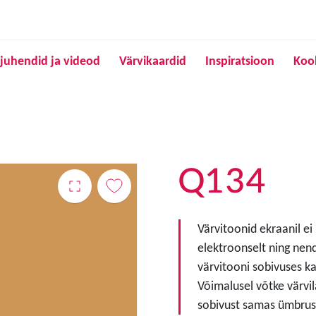
Liigu edasi põhisisu juurde
juhendid ja videod
Värvikaardid
Inspiratsioon
Koo
Q134
Värvitoonid ekraanil ei
elektroonselt ning nen
värvitooni sobivuses ka
Võimalusel võtke värvil
sobivust samas ümbruse