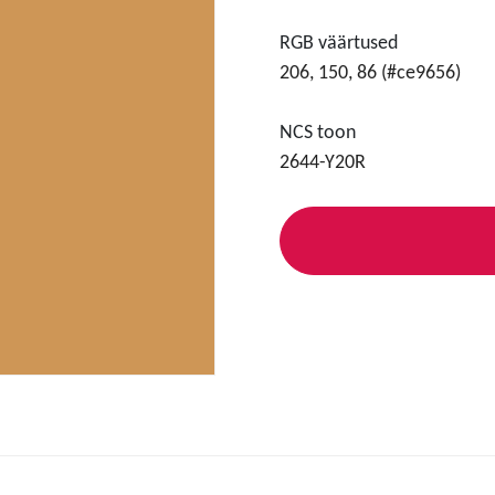
RGB väärtused
206, 150, 86 (#ce9656)
NCS toon
2644-Y20R