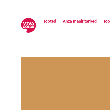
Tooted
Anza maalritarbed
Töö