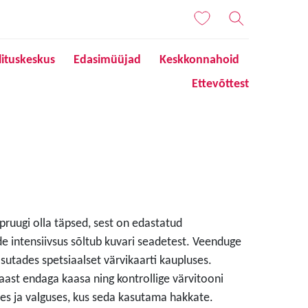
lituskeskus
Edasimüüjad
Keskkonnahoid
Ettevõttest
 pruugi olla täpsed, sest on edastatud
de intensiivsus sõltub kuvari seadetest. Veenduge
sutades spetsiaalset värvikaarti kaupluses.
aast endaga kaasa ning kontrollige värvitooni
s ja valguses, kus seda kasutama hakkate.