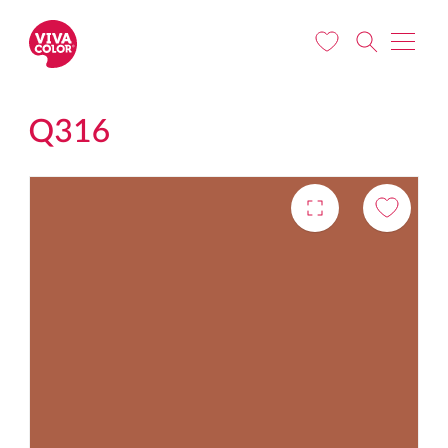
Liigu edasi põhisisu juurde
Q316