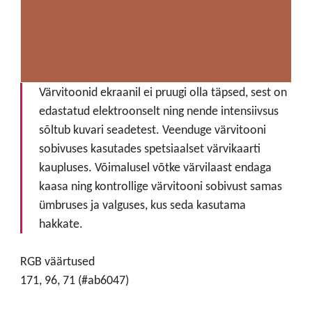
Värvitoonid ekraanil ei pruugi olla täpsed, sest on
edastatud elektroonselt ning nende intensiivsus
sõltub kuvari seadetest. Veenduge värvitooni
sobivuses kasutades spetsiaalset värvikaarti
kaupluses. Võimalusel võtke värvilaast endaga
kaasa ning kontrollige värvitooni sobivust samas
ümbruses ja valguses, kus seda kasutama
hakkate.
RGB väärtused
171, 96, 71 (#ab6047)