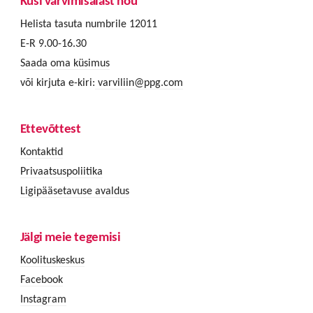
Küsi värvimisalast nõu
Helista tasuta numbrile 12011
E-R 9.00-16.30
Saada oma küsimus
või kirjuta e-kiri:
varviliin@ppg.com
Ettevõttest
Kontaktid
Privaatsuspoliitika
Ligipääsetavuse avaldus
Jälgi meie tegemisi
Koolituskeskus
Facebook
Instagram