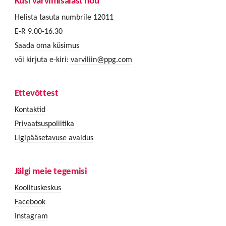
Küsi värvimisalast nõu
Helista tasuta numbrile 12011
E-R 9.00-16.30
Saada oma küsimus
või kirjuta e-kiri:
varviliin@ppg.com
Ettevõttest
Kontaktid
Privaatsuspoliitika
Ligipääsetavuse avaldus
Jälgi meie tegemisi
Koolituskeskus
Facebook
Instagram