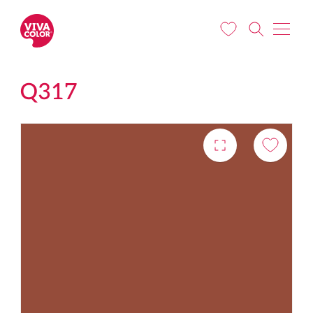
Liigu edasi põhisisu juurde
Q317