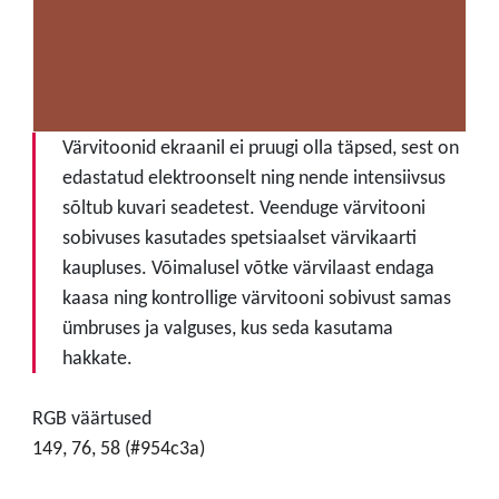
Värvitoonid ekraanil ei pruugi olla täpsed, sest on
edastatud elektroonselt ning nende intensiivsus
sõltub kuvari seadetest. Veenduge värvitooni
sobivuses kasutades spetsiaalset värvikaarti
kaupluses. Võimalusel võtke värvilaast endaga
kaasa ning kontrollige värvitooni sobivust samas
ümbruses ja valguses, kus seda kasutama
hakkate.
RGB väärtused
149, 76, 58 (#954c3a)