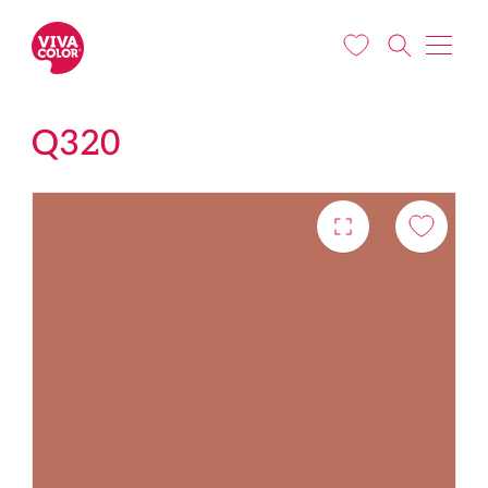
Liigu edasi põhisisu juurde
Q320