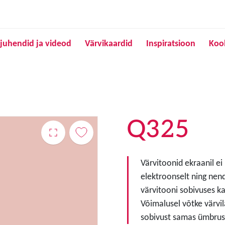
Liigu edasi põhisisu juurde
juhendid ja videod
Värvikaardid
Inspiratsioon
Koo
Q325
Värvitoonid ekraanil ei
elektroonselt ning nen
värvitooni sobivuses ka
Võimalusel võtke värvil
sobivust samas ümbruse