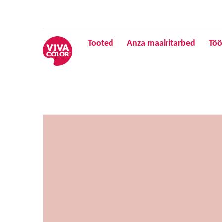
Tooted
Anza maalritarbed
Töö