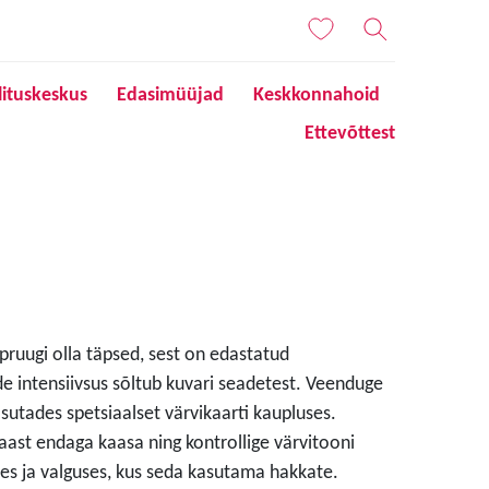
lituskeskus
Edasimüüjad
Keskkonnahoid
Ettevõttest
 pruugi olla täpsed, sest on edastatud
de intensiivsus sõltub kuvari seadetest. Veenduge
sutades spetsiaalset värvikaarti kaupluses.
aast endaga kaasa ning kontrollige värvitooni
s ja valguses, kus seda kasutama hakkate.