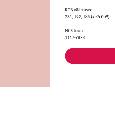
RGB väärtused
231, 192, 185 (#e7c0b9)
NCS toon
1117-Y87R